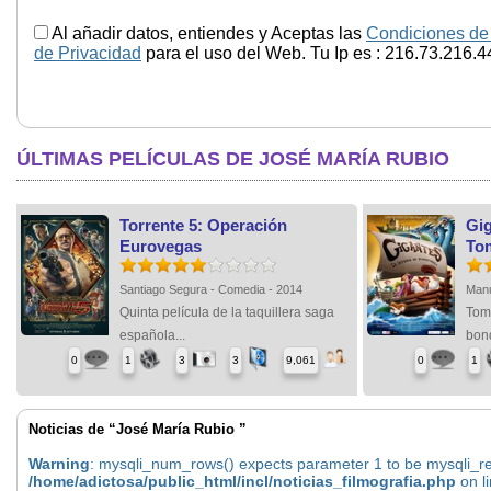
Al añadir datos, entiendes y Aceptas las
Condiciones de
de Privacidad
para el uso del Web. Tu Ip es : 216.73.216.4
ÚLTIMAS PELÍCULAS DE JOSÉ MARÍA RUBIO
Torrente 5: Operación
Gig
Eurovegas
To
Santiago Segura - Comedia - 2014
Manu
Quinta película de la taquillera saga
Tomb
española...
bond
0
1
3
3
9,061
0
1
Noticias de “José María Rubio ”
Warning
: mysqli_num_rows() expects parameter 1 to be mysqli_res
/home/adictosa/public_html/incl/noticias_filmografia.php
on l