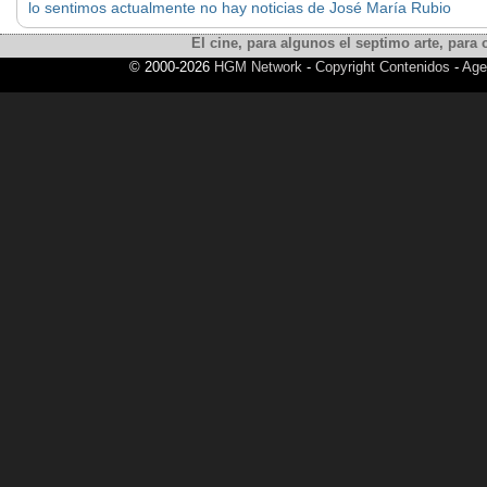
lo sentimos actualmente no hay noticias de José María Rubio
El cine, para algunos el septimo arte, para o
© 2000-2026
HGM Network
-
Copyright Contenidos
-
Age