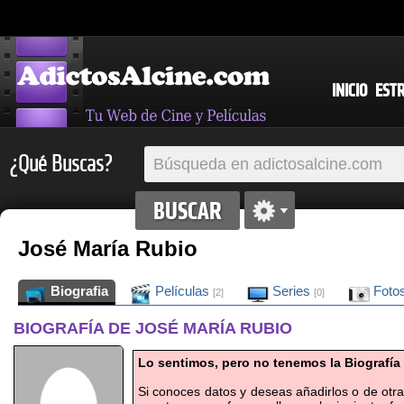
INICIO
EST
¿Qué Buscas?
José María Rubio
Biografia
Películas
Series
Foto
[2]
[0]
BIOGRAFÍA DE JOSÉ MARÍA RUBIO
Lo sentimos, pero no tenemos la Biografía
Si conoces datos y deseas añadirlos o de otr