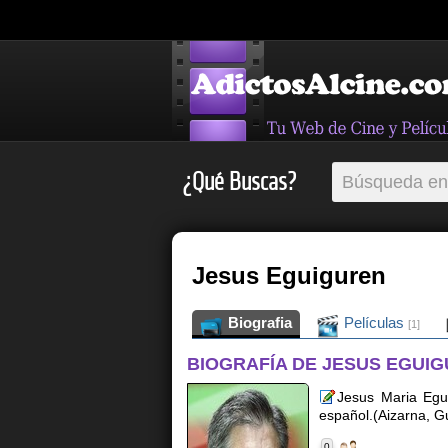
¿Qué Buscas?
Jesus Eguiguren
Biografia
Películas
[1]
BIOGRAFÍA DE JESUS EGUI
Jesus Maria Egui
español.(Aizarna, G
0