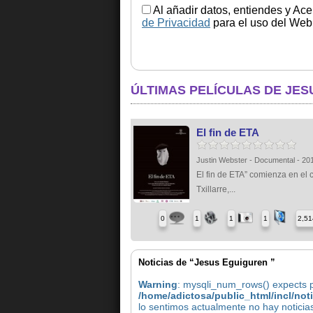
Al añadir datos, entiendes y Ace
de Privacidad
para el uso del Web.
ÚLTIMAS PELÍCULAS DE JE
El fin de ETA
Justin Webster - Documental - 20
El fin de ETA” comienza en el 
Txillarre,...
0
1
1
1
2,51
Noticias de “Jesus Eguiguren ”
Warning
: mysqli_num_rows() expects pa
/home/adictosa/public_html/incl/not
lo sentimos actualmente no hay notici