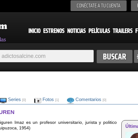
CONÉCTATE A TU CUENTA
INICIO
ESTRENOS
NOTICIAS
PELÍCULAS
TRAILERS
F
Series
Fotos
Comentarios
[0]
[1]
[0]
GUREN
guren Imaz es un profesor universitario, jurista y politico
Últim
uipuzoca, 1954)