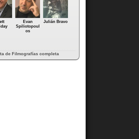
ett
Evan
Julián Bravo
iday
Spiliotopoul
os
sta de Filmografías completa