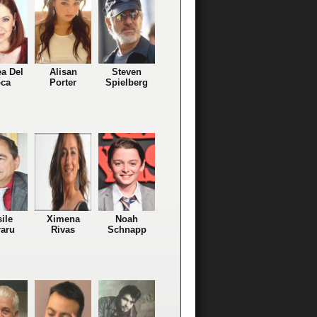
a Del
Alisan
Steven
ca
Porter
Spielberg
ile
Ximena
Noah
aru
Rivas
Schnapp