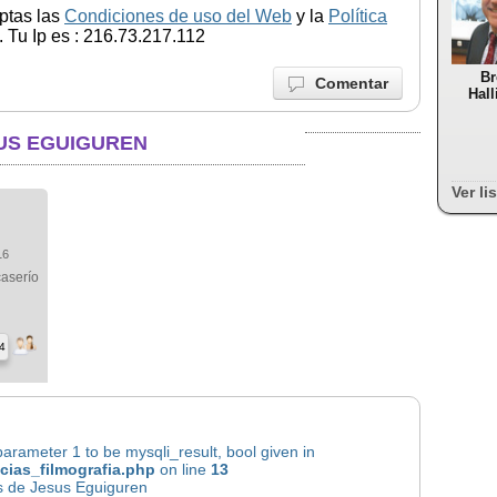
ptas las
Condiciones de uso del Web
y la
Política
 Tu Ip es : 216.73.217.112
Br
Comentar
Hall
SUS EGUIGUREN
Ver li
16
caserío
4
rameter 1 to be mysqli_result, bool given in
icias_filmografia.php
on line
13
as de Jesus Eguiguren