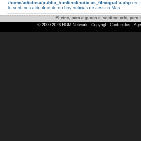
/home/adictosa/public_html/incl/noticias_filmografia.php
on l
lo sentimos actualmente no hay noticias de Jessica Mas
El cine, para algunos el septimo arte, para o
© 2000-2026
HGM Network
-
Copyright Contenidos
-
Age