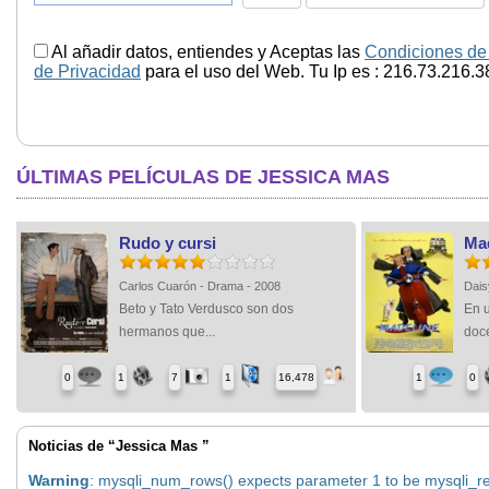
Al añadir datos, entiendes y Aceptas las
Condiciones de
de Privacidad
para el uso del Web. Tu Ip es : 216.73.216.3
ÚLTIMAS PELÍCULAS DE JESSICA MAS
Rudo y cursi
Ma
Carlos Cuarón - Drama - 2008
Dais
Beto y Tato Verdusco son dos
En 
hermanos que...
doce
0
1
7
1
16,478
1
0
Noticias de “Jessica Mas ”
Warning
: mysqli_num_rows() expects parameter 1 to be mysqli_res