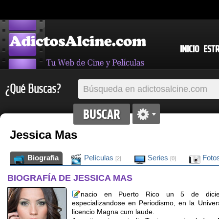
INICIO
EST
¿Qué Buscas?
Jessica Mas
Biografia
Películas
Series
Foto
[2]
[0]
BIOGRAFÍA DE JESSICA MAS
nacio en Puerto Rico un 5 de diciem
especializandose en Periodismo, en la Unive
licencio Magna cum laude.