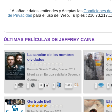
Al añadir datos, entiendes y Aceptas las
Condiciones de
de Privacidad
para el uso del Web. Tu Ip es : 216.73.217.1
ÚLTIMAS PELÍCULAS DE JEFFREY CAINE
La canción de los nombres
Inv
olvidados
Oren
Francois Girard - Thriller, Drama - 2019
Geo
Mientras en Europa estalla la Segunda
en p
Guerra...
0
1
11
1
2,471
1
2
Gertrude Bell
El 
Ridley Scott - Drama - 2013
Fern