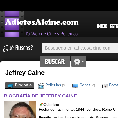
INICIO
EST
¿Qué Buscas?
Jeffrey Caine
Biografia
Películas
Series
Foto
[5]
[0]
BIOGRAFÍA DE JEFFREY CAINE
Guionista
Fecha de nacimiento: 1944, Londres, Reino Un
Estudio en las Universidades de Sussex y de