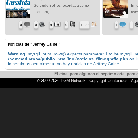
Gertrude Bell es recordada como
En u
escritora,...
ases
0
0
0
0
1,170
1
0
Noticias de “Jeffrey Caine ”
Warning
: mysqli_num_rows() expects parameter 1 to be mysqli_res
/home/adictosa/public_html/incl/noticias_filmografia.php
on l
lo sentimos actualmente no hay noticias de Jeffrey Caine
El cine, para algunos el septimo arte, para o
© 2000-2026
HGM Network
-
Copyright Contenidos
-
Age