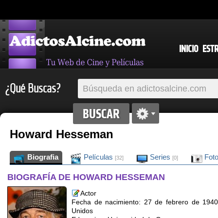
INICIO
EST
¿Qué Buscas?
Howard Hesseman
Biografia
Películas
Series
Fot
[32]
[0]
BIOGRAFÍA DE HOWARD HESSEMAN
Actor
Fecha de nacimiento: 27 de febrero de 194
Unidos