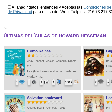
Al añadir datos, entiendes y Aceptas las
Condiciones de
de Privacidad
para el uso del Web. Tu Ip es : 216.73.217.3
ÚLTIMAS PELÍCULAS DE HOWARD HESSEMAN
Como Reinas
Big
Andy Tennant - Acción, Comedia, Drama -
Bruc
Cua
2016
Eva (MacLaine) acaba de quedarse
conc
viuda y ha...
0
1
1
1
9
1
3,513
Salvation boulevard
Lo
George Ratliff - Comedia - 2011
Phil