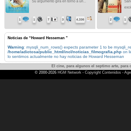
Su argumento gira en torno a un...
Sand
excé
1
1
7
3
4,336
2
1
Noticias de “Howard Hesseman ”
Warning
: mysqli_num_rows() expects parameter 1 to be mysqli_res
/home/adictosa/public_html/incl/noticias_filmografia.php
on l
lo sentimos actualmente no hay noticias de Howard Hesseman
El cine, para algunos el septimo arte, para o
© 2000-2026
HGM Network
-
Copyright Contenidos
-
Age