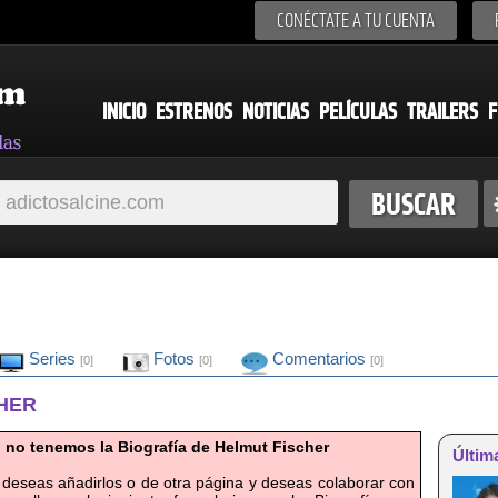
CONÉCTATE A TU CUENTA
INICIO
ESTRENOS
NOTICIAS
PELÍCULAS
TRAILERS
F
Series
Fotos
Comentarios
[0]
[0]
[0]
CHER
 no tenemos la Biografía de Helmut Fischer
Últim
 deseas añadirlos o de otra página y deseas colaborar con