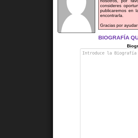
nosotros, por fav
consideres oportun
publicaremos en 
encontrarla.
Gracias por ayudar
BIOGRAFÍA Q
Biogr