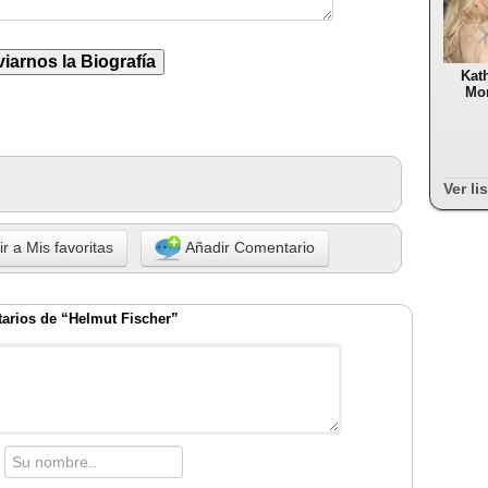
Kat
Mor
Ver li
r a Mis favoritas
Añadir Comentario
arios de “Helmut Fischer”