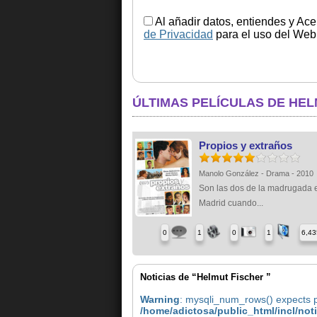
Al añadir datos, entiendes y Ace
de Privacidad
para el uso del Web.
ÚLTIMAS PELÍCULAS DE HEL
Propios y extraños
Manolo González - Drama - 2010
Son las dos de la madrugada 
Madrid cuando...
0
1
0
1
6,43
Noticias de “Helmut Fischer ”
Warning
: mysqli_num_rows() expects pa
/home/adictosa/public_html/incl/not