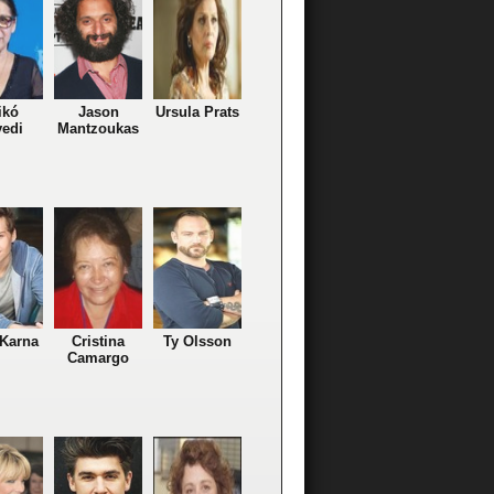
ikó
Jason
Ursula Prats
edi
Mantzoukas
Karna
Cristina
Ty Olsson
Camargo