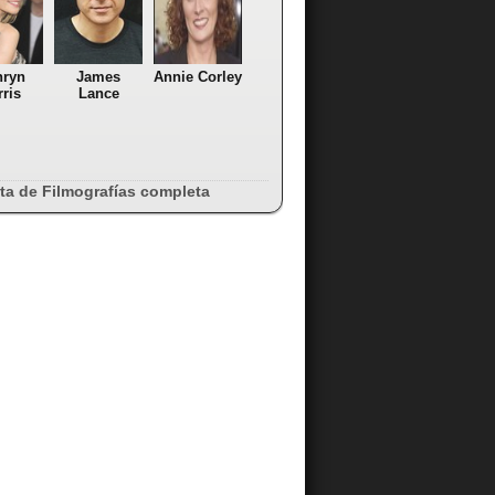
hryn
James
Annie Corley
ris
Lance
sta de Filmografías completa