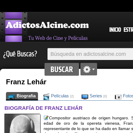
INICIO
EST
¿Qué Buscas?
Franz Lehár
Biografia
Películas
Series
Foto
[2]
[0]
BIOGRAFÍA DE FRANZ LEHÁR
Compositor austriaco de origen hungaro. S
edad de oro de la opereta vienesa, Fran
representante de lo que se ha dado en llamar su