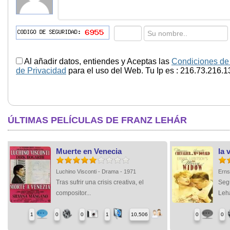
Al añadir datos, entiendes y Aceptas las
Condiciones de
de Privacidad
para el uso del Web. Tu Ip es : 216.73.216.1
ÚLTIMAS PELÍCULAS DE FRANZ LEHÁR
Muerte en Venecia
la 
Luchino Visconti - Drama - 1971
Erns
Tras sufrir una crisis creativa, el
Seg
compositor...
Leha
1
0
0
1
10,506
0
0