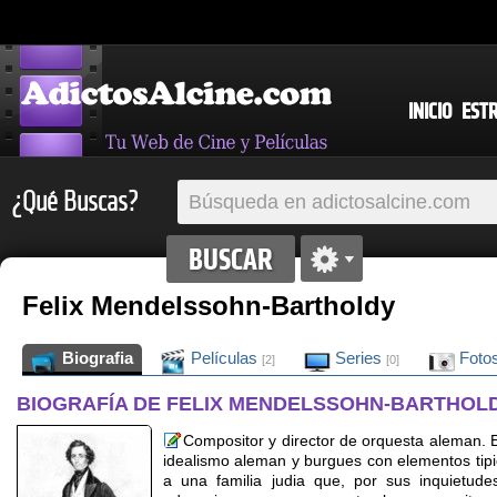
INICIO
EST
¿Qué Buscas?
Felix Mendelssohn-Bartholdy
Biografia
Películas
Series
Foto
[2]
[0]
BIOGRAFÍA DE FELIX MENDELSSOHN-BARTHOL
Compositor y director de orquesta aleman. 
idealismo aleman y burgues con elementos tipi
a una familia judia que, por sus inquietudes