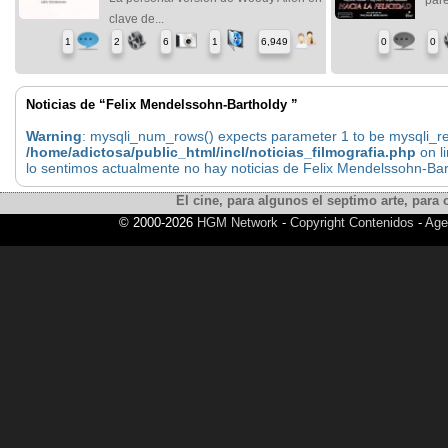
clave de...
1
2
6
1
6,949
0
0
Noticias de “Felix Mendelssohn-Bartholdy ”
Warning
: mysqli_num_rows() expects parameter 1 to be mysqli_res
/home/adictosa/public_html/incl/noticias_filmografia.php
on l
lo sentimos actualmente no hay noticias de Felix Mendelssohn-Bar
El cine, para algunos el septimo arte, para o
© 2000-2026
HGM Network
-
Copyright Contenidos
-
Age