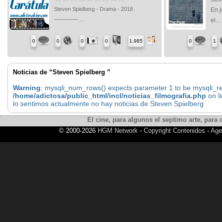
Steven Spielberg - Drama - 2018
En j
------------ ...
el...
0
0
0
0
1,985
0
1
Noticias de “Steven Spielberg ”
Warning
: mysqli_num_rows() expects parameter 1 to be mysqli_res
/home/adictosa/public_html/incl/noticias_filmografia.php
on l
lo sentimos actualmente no hay noticias de Steven Spielberg
El cine, para algunos el septimo arte, para o
© 2000-2026
HGM Network
-
Copyright Contenidos
-
Age