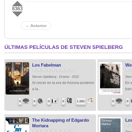
8363
← Anterior
ÚLTIMAS PELÍCULAS DE STEVEN SPIELBERG
Los Fabelman
Wes
Steven Spielberg - Drama - 2022
Stev
Al crecer en la era de Arizona posterior
En 
a la...
barri
0
0
0
0
1,062
0
0
The Kidnapping of Edgardo
Los
Mortara
Stev