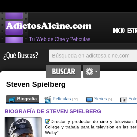
INICIO
EST
¿Qué Buscas?
Steven Spielberg
Biografia
Películas
Series
Fot
[72]
[5]
BIOGRAFÍA DE STEVEN SPIELBERG
Director y productor de cine y television. 
College y trabaja para la television en las s
Welby".