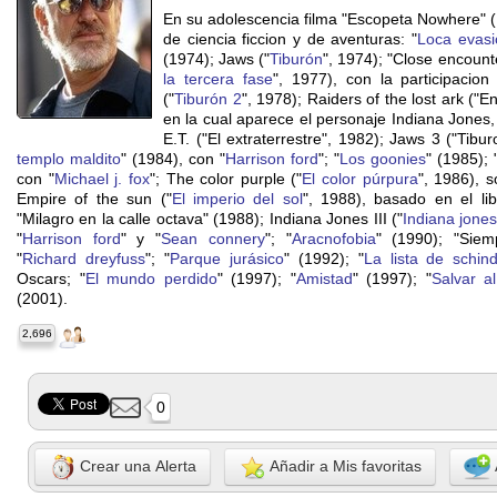
En su adolescencia filma "Escopeta Nowhere" (1
de ciencia ficcion y de aventuras: "
Loca evasi
(1974); Jaws ("
Tiburón
", 1974); "Close encounte
la tercera fase
", 1977), con la participacion
("
Tiburón 2
", 1978); Raiders of the lost ark ("
en la cual aparece el personaje Indiana Jones, 
E.T. ("El extraterrestre", 1982); Jaws 3 ("Tibur
templo maldito
" (1984), con "
Harrison ford
"; "
Los goonies
" (1985); 
con "
Michael j. fox
"; The color purple ("
El color púrpura
", 1986), s
Empire of the sun ("
El imperio del sol
", 1988), basado en el l
"Milagro en la calle octava" (1988); Indiana Jones III ("
Indiana jones
"
Harrison ford
" y "
Sean connery
"; "
Aracnofobia
" (1990); "Siem
"
Richard dreyfuss
"; "
Parque jurásico
" (1992); "
La lista de schind
Oscars; "
El mundo perdido
" (1997); "
Amistad
" (1997); "
Salvar a
(2001).
2,696
0
Crear una Alerta
Añadir a Mis favoritas