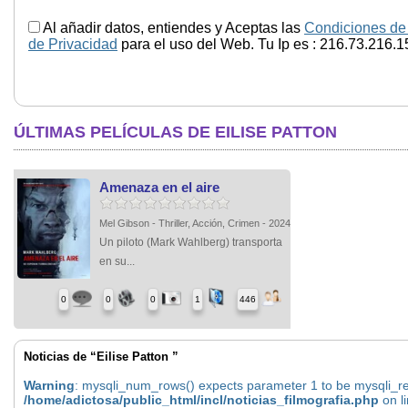
Al añadir datos, entiendes y Aceptas las
Condiciones de
de Privacidad
para el uso del Web. Tu Ip es : 216.73.216.1
ÚLTIMAS PELÍCULAS DE EILISE PATTON
Amenaza en el aire
Mel Gibson - Thriller, Acción, Crimen - 2024
Un piloto (Mark Wahlberg) transporta
en su...
0
0
0
1
446
Noticias de “Eilise Patton ”
Warning
: mysqli_num_rows() expects parameter 1 to be mysqli_res
/home/adictosa/public_html/incl/noticias_filmografia.php
on l