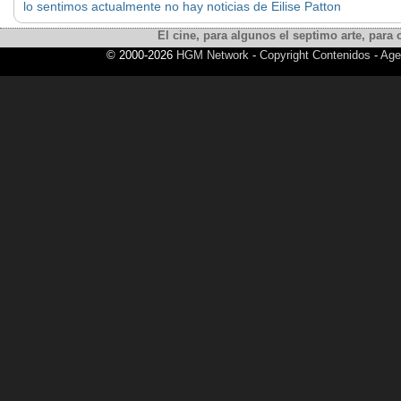
lo sentimos actualmente no hay noticias de Eilise Patton
El cine, para algunos el septimo arte, para o
© 2000-2026
HGM Network
-
Copyright Contenidos
-
Age