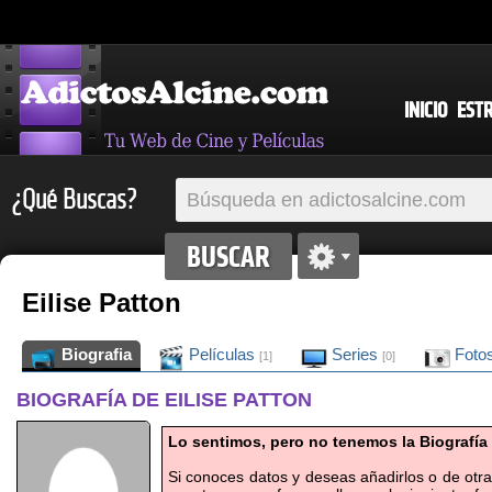
INICIO
EST
¿Qué Buscas?
Eilise Patton
Biografia
Películas
Series
Foto
[1]
[0]
BIOGRAFÍA DE EILISE PATTON
Lo sentimos, pero no tenemos la Biografía 
Si conoces datos y deseas añadirlos o de otr