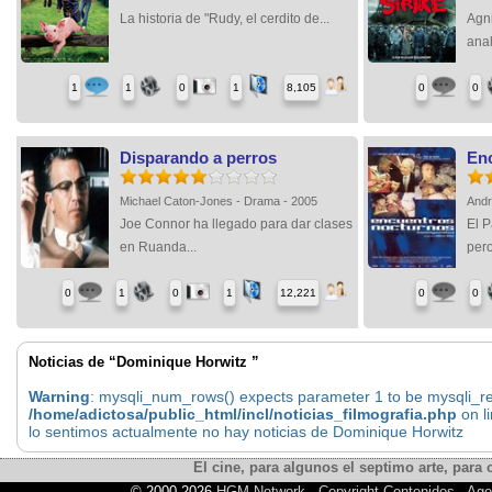
La historia de "Rudy, el cerdito de...
Agn
anal
1
1
0
1
8,105
0
0
Disparando a perros
En
Michael Caton-Jones - Drama - 2005
Andr
Joe Connor ha llegado para dar clases
El P
en Ruanda...
pero
0
1
0
1
12,221
0
0
Noticias de “Dominique Horwitz ”
Warning
: mysqli_num_rows() expects parameter 1 to be mysqli_res
/home/adictosa/public_html/incl/noticias_filmografia.php
on l
lo sentimos actualmente no hay noticias de Dominique Horwitz
El cine, para algunos el septimo arte, para o
© 2000-2026
HGM Network
-
Copyright Contenidos
-
Age