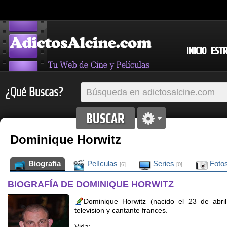
INICIO
EST
¿Qué Buscas?
Dominique Horwitz
Biografia
Películas
Series
Foto
[6]
[0]
BIOGRAFÍA DE DOMINIQUE HORWITZ
Dominique Horwitz (nacido el 23 de abri
television y cantante frances.
Vida: