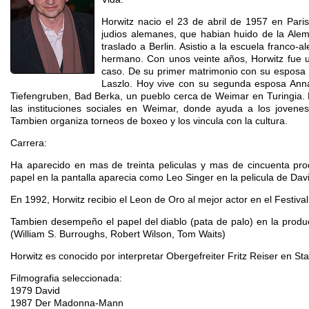
Horwitz nacio el 23 de abril de 1957 en Paris
judios alemanes, que habian huido de la Alema
traslado a Berlin. Asistio a la escuela franco
hermano. Con unos veinte años, Horwitz fue
caso. De su primer matrimonio con su esposa Pa
Laszlo. Hoy vive con su segunda esposa Anna
Tiefengruben, Bad Berka, un pueblo cerca de Weimar en Turingia. 
las instituciones sociales en Weimar, donde ayuda a los joven
Tambien organiza torneos de boxeo y los vincula con la cultura.
Carrera:
Ha aparecido en mas de treinta peliculas y mas de cincuenta prod
papel en la pantalla aparecia como Leo Singer en la pelicula de Dav
En 1992, Horwitz recibio el Leon de Oro al mejor actor en el Festiva
Tambien desempeño el papel del diablo (pata de palo) en la produc
(William S. Burroughs, Robert Wilson, Tom Waits)
Horwitz es conocido por interpretar Obergefreiter Fritz Reiser en St
Filmografia seleccionada:
1979 David
1987 Der Madonna-Mann