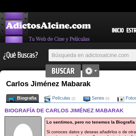
INICIO
EST
¿Qué Buscas?
Carlos Jiménez Mabarak
Biografia
Películas
Series
Foto
[2]
[0]
BIOGRAFÍA DE CARLOS JIMÉNEZ MABARAK
Lo sentimos, pero no tenemos la Biografía
Si conoces datos y deseas añadirlos o de otr