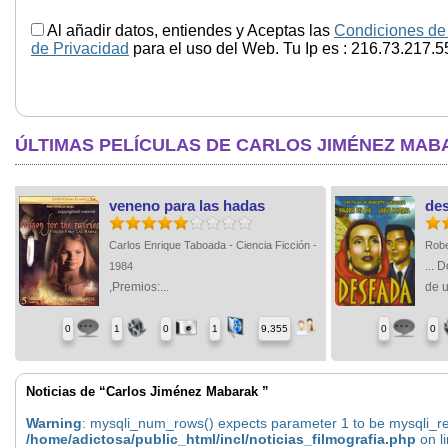
Al añadir datos, entiendes y Aceptas las
Condiciones de
de Privacidad
para el uso del Web. Tu Ip es : 216.73.217.5
ÚLTIMAS PELÍCULAS DE CARLOS JIMÉNEZ MA
veneno para las hadas
de
Carlos Enrique Taboada - Ciencia Ficción -
Robe
... 
1984
,Premios:...
de u
0
1
0
1
9,355
0
0
Noticias de “Carlos Jiménez Mabarak ”
Warning
: mysqli_num_rows() expects parameter 1 to be mysqli_res
/home/adictosa/public_html/incl/noticias_filmografia.php
on l