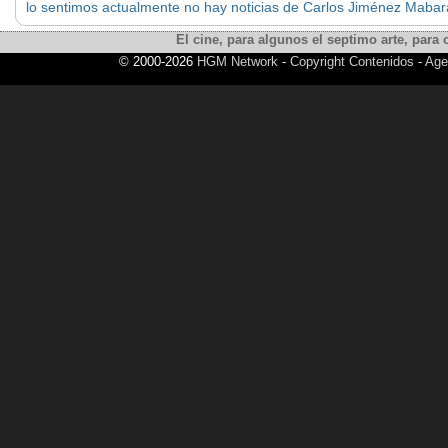
lo sentimos actualmente no hay noticias de Carlos Jiménez Mabar
El cine, para algunos el septimo arte, para o
© 2000-2026
HGM Network
-
Copyright Contenidos
-
Age