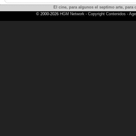
El cine, para algunos el septimo arte, para o
© 2000-2026
HGM Network
-
Copyright Contenidos
-
Age