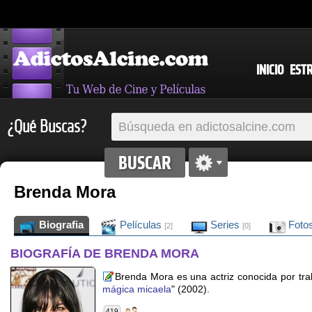
INICIO
EST
¿Qué Buscas?
Brenda Mora
Biografia
Películas
Series
Foto
[2]
[0]
BIOGRAFÍA DE BRENDA MORA
Brenda Mora es una actriz conocida por trab
mágica micaela
" (2002).
419