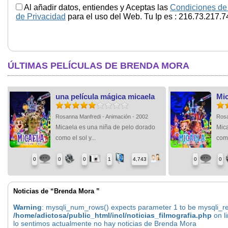
Al añadir datos, entiendes y Aceptas las
Condiciones de
de Privacidad
para el uso del Web. Tu Ip es : 216.73.217.7
ÚLTIMAS PELÍCULAS DE BRENDA MORA
una película mágica micaela
Mic
Rosanna Manfredi - Animación - 2002
Rosa
Micaela es una niña de pelo dorado
Mic
como el sol y...
como
0
0
0
1
4,743
0
0
Noticias de “Brenda Mora ”
Warning
: mysqli_num_rows() expects parameter 1 to be mysqli_res
/home/adictosa/public_html/incl/noticias_filmografia.php
on l
lo sentimos actualmente no hay noticias de Brenda Mora