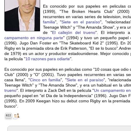
Es conocido por sus papeles en peliculas c
(1999), "The Broken Hearts Club" (2000)
recurrentes en varias series de television, incl
familia
", "
Siete en el paraíso
", "relacionadas
Teenage Witch" y "The Amanda Show", y era un 
de "
El callejón del trueno
". El interpreto 
campamento en ninguna parte
" (1994) y tuvo un pequeño papel 
(1996). Jugo Dan Foster en "The Skateboard Kid 2" (1995). En 
Rigby en la premiada obra de Erik Patterson, "El se lo busco".Andr
de 1979) es un actor y productor estadounidense. Mejor conocido
la pelicula "
10 razones para odiarte
".
Es conocido por sus papeles en peliculas como "10 cosas que odio d
Club" (2000) y "O" (2001). Tuvo papeles recurrentes en varias seri
casa llena", "
Cinco en familia
", "
Siete en el paraíso
", "relacionada
Teenage Witch" y "The Amanda Show", y era un habitual en la ult
trueno
". El interpreto a Zack Dell en la pelicula "
Un campamento en 
pequeño papel en "el Dia de la Independencia" (1996). Jugo Dan F
(1995). En 2009 Keegan hizo su debut como Rigby en la premiada o
busco".
822