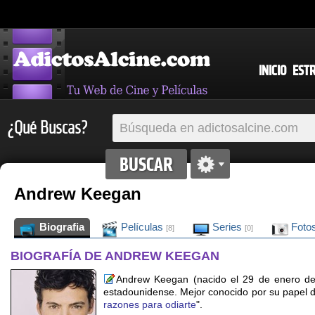
INICIO
EST
¿Qué Buscas?
Andrew Keegan
Biografia
Películas
Series
Foto
[8]
[0]
BIOGRAFÍA DE ANDREW KEEGAN
Andrew Keegan (nacido el 29 de enero de
estadounidense. Mejor conocido por su papel d
razones para odiarte
".