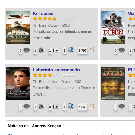
Kill speed
Wai
Kim Bass - Acción - 2010
Roge
Película de acción definida como un
Un p
cruce entre...
acep
0
1
1
1
3,795
0
1
Laberinto envenenado
El 
Tim Blake Nelson - Drama - 2001
Larr
En la elitista escuela privada Palmetto
Davi
Grove,...
futu
0
1
0
1
5,847
0
0
Noticias de “Andrew Keegan ”