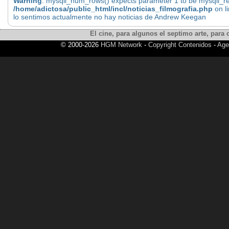
Warning
: mysqli_num_rows() expects parameter 1 to be mysqli_res
/home/adictosa/public_html/incl/noticias_filmografia.php
on l
lo sentimos actualmente no hay noticias de Andrew Keegan
El cine, para algunos el septimo arte, para o
© 2000-2026
HGM Network
-
Copyright Contenidos
-
Age