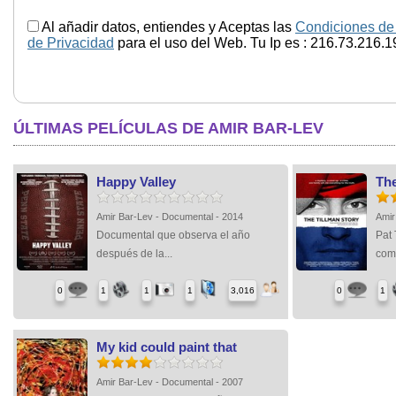
Al añadir datos, entiendes y Aceptas las
Condiciones de
de Privacidad
para el uso del Web. Tu Ip es : 216.73.216.1
ÚLTIMAS PELÍCULAS DE AMIR BAR-LEV
Happy Valley
The
Amir Bar-Lev - Documental - 2014
Amir
Documental que observa el año
Pat
después de la...
como
0
1
1
1
3,016
0
1
My kid could paint that
Amir Bar-Lev - Documental - 2007