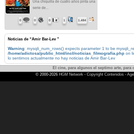
Una chiquilla de cuatro años pinta una
serie de...
0
0
0
1
1,484
Noticias de “Amir Bar-Lev ”
Warning
: mysqli_num_rows() expects parameter 1 to be mysqli_res
/home/adictosa/public_html/incl/noticias_filmografia.php
on l
lo sentimos actualmente no hay noticias de Amir Bar-Lev
El cine, para algunos el septimo arte, para o
© 2000-2026
HGM Network
-
Copyright Contenidos
-
Age