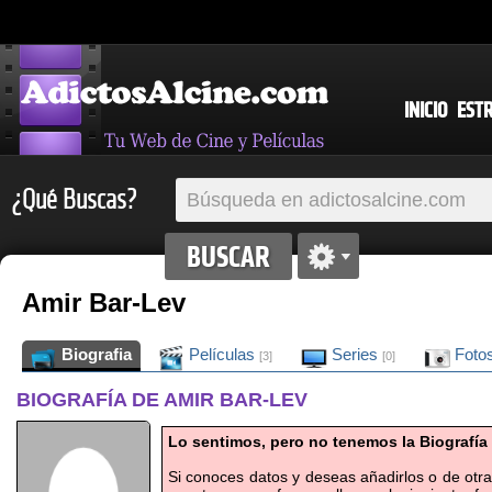
INICIO
EST
¿Qué Buscas?
Amir Bar-Lev
Biografia
Películas
Series
Foto
[3]
[0]
BIOGRAFÍA DE AMIR BAR-LEV
Lo sentimos, pero no tenemos la Biografía
Si conoces datos y deseas añadirlos o de otr