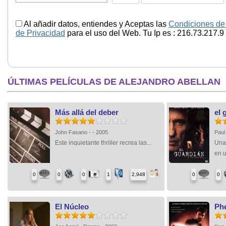
Al añadir datos, entiendes y Aceptas las
Condiciones de
de Privacidad
para el uso del Web. Tu Ip es : 216.73.217.9
ÚLTIMAS PELÍCULAS DE ALEJANDRO ABELLAN
Más allá del deber
el 
John Fasano - - 2005
Paul
Este inquietante thriller recrea las...
Una 
en u
0
0
0
1
2,948
0
0
El Núcleo
Ph