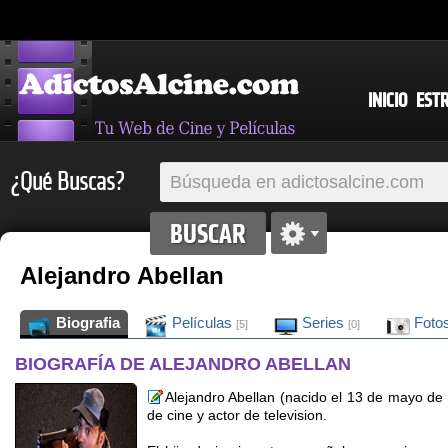
INICIO
EST
¿Qué Buscas?
Alejandro Abellan
Biografia
Películas
Series
Foto
[5]
[0]
BIOGRAFÍA DE ALEJANDRO ABELLAN
Alejandro Abellan (nacido el 13 de mayo de
de cine y actor de television.