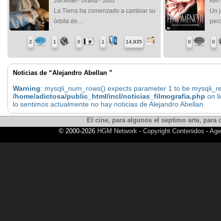
Jon Amiel - Drama - 2003
Ken 
La Tierra ha comenzado a cambiar su
Un j
órbita de...
pero
2
1
0
1
14,935
0
0
Noticias de “Alejandro Abellan ”
Warning
: mysqli_num_rows() expects parameter 1 to be mysqli_res
/home/adictosa/public_html/incl/noticias_filmografia.php
on l
lo sentimos actualmente no hay noticias de Alejandro Abellan
El cine, para algunos el septimo arte, para o
© 2000-2026
HGM Network
-
Copyright Contenidos
-
Age