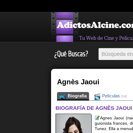
¿Qué Buscas?
Agnès Jaoui
Biografia
Películas
[14]
BIOGRAFÍA DE AGNÈS JAOUI
Agnes Jaoui (na
guionista frances, d
Tunez. Ella a menud