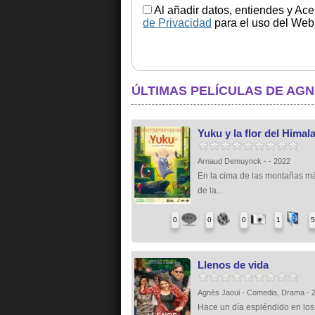
Al añadir datos, entiendes y Ace
de Privacidad
para el uso del Web.
ÚLTIMAS PELÍCULAS DE AGN
Yuku y la flor del Himal
Arnaud Demuynck - - 2022
En la cima de las montañas má
de la...
0
0
0
1
Llenos de vida
Agnès Jaoui - Comedia, Drama - 
Hace un día espléndido en lo