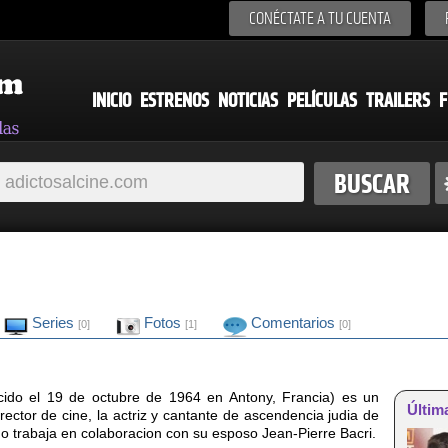
CONÉCTATE A TU CUENTA
INICIO
ESTRENOS
NOTICIAS
PELÍCULAS
TRAILERS
F
Series
Fotos
Comentarios
[0]
[1]
[0]
cido el 19 de octubre de 1964 en Antony, Francia) es un
Últim
irector de cine, la actriz y cantante de ascendencia judia de
o trabaja en colaboracion con su esposo Jean-Pierre Bacri.