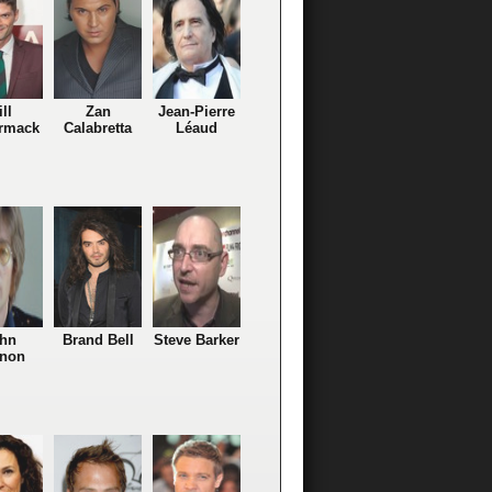
ll
Zan
Jean-Pierre
rmack
Calabretta
Léaud
hn
Brand Bell
Steve Barker
non