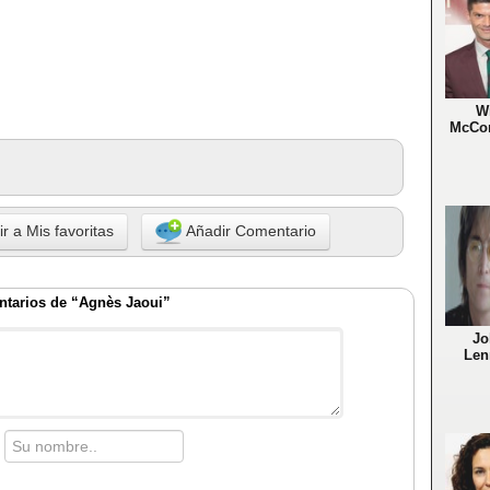
Wi
McCo
r a Mis favoritas
Añadir Comentario
tarios de “Agnès Jaoui”
Jo
Len