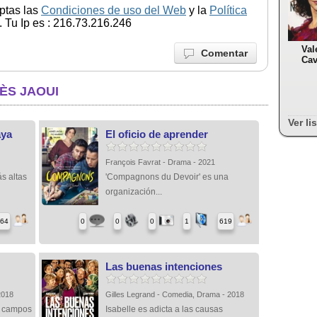
ptas las
Condiciones de uso del Web
y la
Política
 Tu Ip es : 216.73.216.246
Val
Comentar
Cav
ÈS JAOUI
Ver li
aya
El oficio de aprender
François Favrat - Drama - 2021
s altas
'Compagnons du Devoir' es una
organización...
564
0
0
0
1
619
Las buenas intenciones
2018
Gilles Legrand - Comedia, Drama - 2018
s campos
Isabelle es adicta a las causas