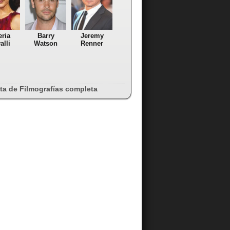
eria
Barry
Jeremy
alli
Watson
Renner
sta de Filmografías completa