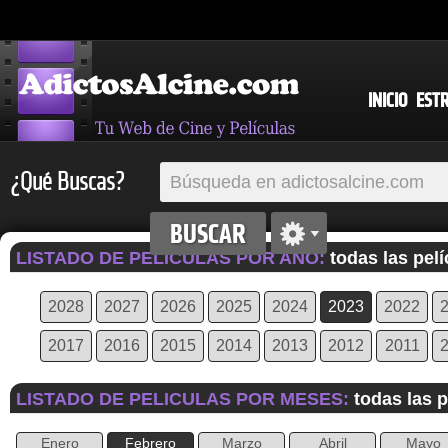
INICIO
EST
¿Qué Buscas?
LISTADO DE PELICULAS POR AÑO:
todas las pel
2028
2027
2026
2025
2024
2023
2022
2017
2016
2015
2014
2013
2012
2011
LISTADO DE PELICULAS POR MESES:
todas las 
Enero
Febrero
Marzo
Abril
Mayo