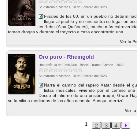
Se estrenó el Viernes, 10 de Febrero del 2023
Finales de los 80, en un pueblo no determina
llegar al pueblo y no encuentra su lugar en es
es Rebe (Aina Quiñones), mucho más extrovertida
toman drogas y durante el trayecto a casa encontrarán una...
Ver la P
Oro puro - Rheingold
Una película de Fatih Akin - Biopic, Drama, Crimen - 2022
Se estrenó el Viernes, 10 de Febrero del 2023
Narra el camino del rapero Xatar desde el gue
listas musicales, viviendo por el camino una 
Desde el infierno de una prisión iraquí, Giwar Ha
su familia a mediados de los años ochenta. Aunque aterrizó...
Ver l
1
2
3
4