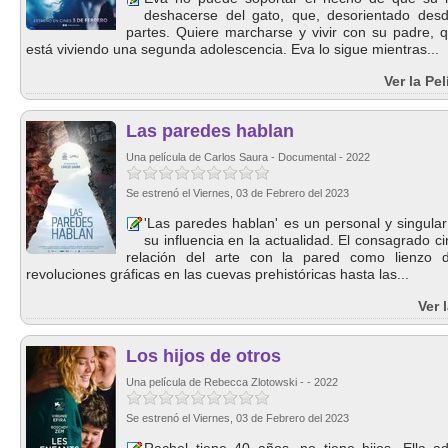
deshacerse del gato, que, desorientado desd
partes. Quiere marcharse y vivir con su padre, 
está viviendo una segunda adolescencia. Eva lo sigue mientras...
Ver la Pe
Las paredes hablan
Una película de Carlos Saura - Documental - 2022
Se estrenó el Viernes, 03 de Febrero del 2023
'Las paredes hablan' es un personal y singular 
su influencia en la actualidad. El consagrado c
relación del arte con la pared como lienzo 
revoluciones gráficas en las cuevas prehistóricas hasta las...
Ver 
Los hijos de otros
Una película de Rebecca Zlotowski - - 2022
Se estrenó el Viernes, 03 de Febrero del 2023