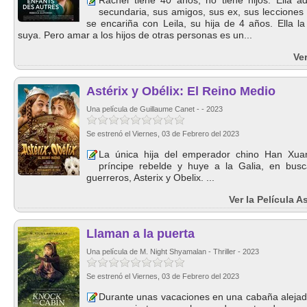
Rachel tiene 40 años, no tiene hijos. Ella a
secundaria, sus amigos, sus ex, sus lecciones 
se encariña con Leila, su hija de 4 años. Ella la
suya. Pero amar a los hijos de otras personas es un...
Ver
Astérix y Obélix: El Reino Medio
Una película de Guillaume Canet - - 2023
Se estrenó el Viernes, 03 de Febrero del 2023
La única hija del emperador chino Han Xua
príncipe rebelde y huye a la Galia, en bus
guerreros, Asterix y Obelix. ...
Ver la Película A
Llaman a la puerta
Una película de M. Night Shyamalan - Thriller - 2023
Se estrenó el Viernes, 03 de Febrero del 2023
Durante unas vacaciones en una cabaña alejada