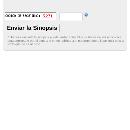
* Una vez enviada la sinopsis puede tardar entre 24 y 72 horas en ser activada si
esta correcta o por el contrario en no publicarla si no pertenece a la película o es un
texto que no es acorde.