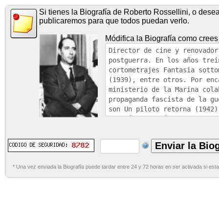
Si tienes la Biografía de Roberto Rossellini, o dese
publicaremos para que todos puedan verlo.
Módifica la Biografía como crees
* Una vez enviada la Biografía puede tardar entre 24 y 72 horas en ser activada si esta 