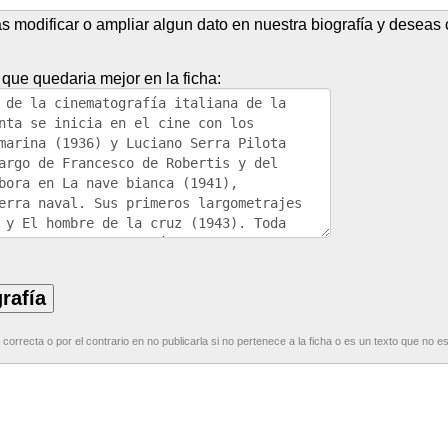
as modificar o ampliar algun dato en nuestra biografía y deseas c
 que quedaria mejor en la ficha:
correcta o por el contrario en no publicarla si no pertenece a la ficha o es un texto que no e