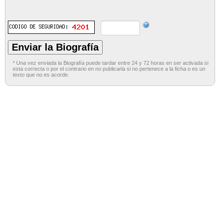
* Una vez enviada la Biografía puede tardar entre 24 y 72 horas en ser activada si
esta correcta o por el contrario en no publicarla si no pertenece a la ficha o es un
texto que no es acorde.