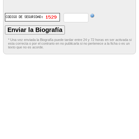
* Una vez enviada la Biografía puede tardar entre 24 y 72 horas en ser activada si
esta correcta o por el contrario en no publicarla si no pertenece a la ficha o es un
texto que no es acorde.