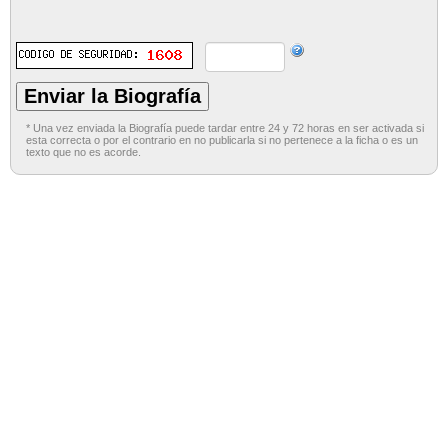
* Una vez enviada la Biografía puede tardar entre 24 y 72 horas en ser activada si
esta correcta o por el contrario en no publicarla si no pertenece a la ficha o es un
texto que no es acorde.