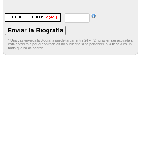
* Una vez enviada la Biografía puede tardar entre 24 y 72 horas en ser activada si
esta correcta o por el contrario en no publicarla si no pertenece a la ficha o es un
texto que no es acorde.