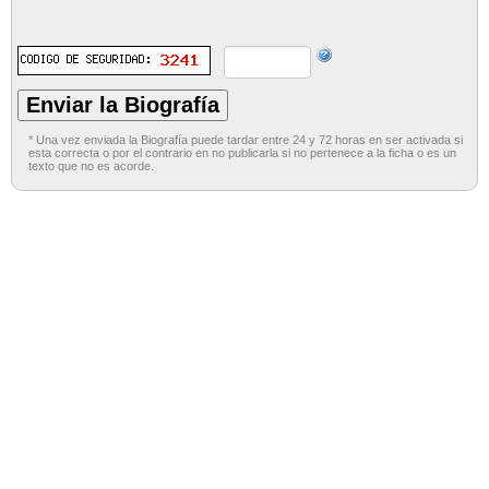
* Una vez enviada la Biografía puede tardar entre 24 y 72 horas en ser activada si
esta correcta o por el contrario en no publicarla si no pertenece a la ficha o es un
texto que no es acorde.