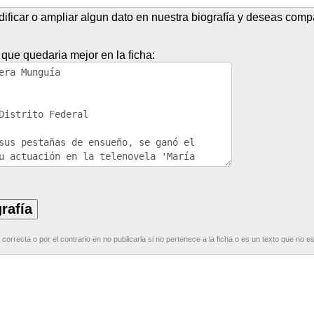
ficar o ampliar algun dato en nuestra biografía y deseas compar
 que quedaria mejor en la ficha:
correcta o por el contrario en no publicarla si no pertenece a la ficha o es un texto que no e