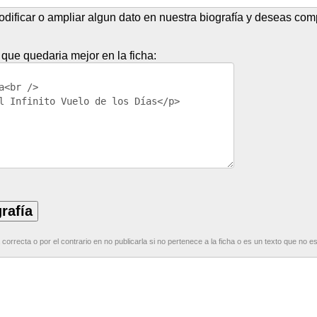
dificar o ampliar algun dato en nuestra biografía y deseas compa
 que quedaria mejor en la ficha:
correcta o por el contrario en no publicarla si no pertenece a la ficha o es un texto que no e