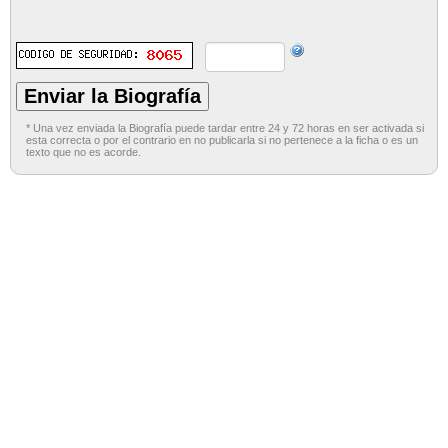
* Una vez enviada la Biografía puede tardar entre 24 y 72 horas en ser activada si
esta correcta o por el contrario en no publicarla si no pertenece a la ficha o es un
texto que no es acorde.