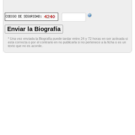
* Una vez enviada la Biografía puede tardar entre 24 y 72 horas en ser activada si
esta correcta o por el contrario en no publicarla si no pertenece a la ficha o es un
texto que no es acorde.