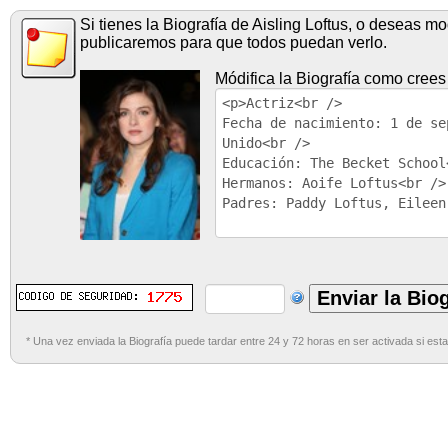
Si tienes la Biografía de Aisling Loftus, o deseas mo
publicaremos para que todos puedan verlo.
Módifica la Biografía como crees
* Una vez enviada la Biografía puede tardar entre 24 y 72 horas en ser activada si esta 