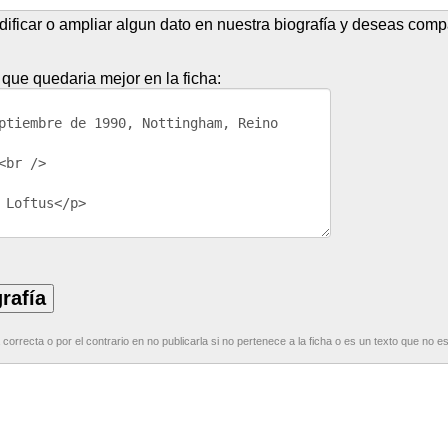
dificar o ampliar algun dato en nuestra biografía y deseas compa
 que quedaria mejor en la ficha:
correcta o por el contrario en no publicarla si no pertenece a la ficha o es un texto que no e