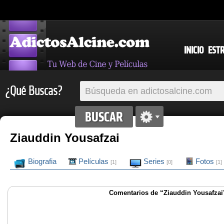
INICIO
EST
¿Qué Buscas?
Ziauddin Yousafzai
Biografia
Películas
Series
Fotos
[1]
[0]
[1]
Comentarios de “Ziauddin Yousafzai