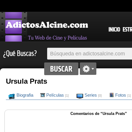
INICIO
EST
¿Qué Buscas?
Ursula Prats
Biografia
Películas
Series
Fotos
[1]
[0]
[1]
Comentarios de “Ursula Prats”