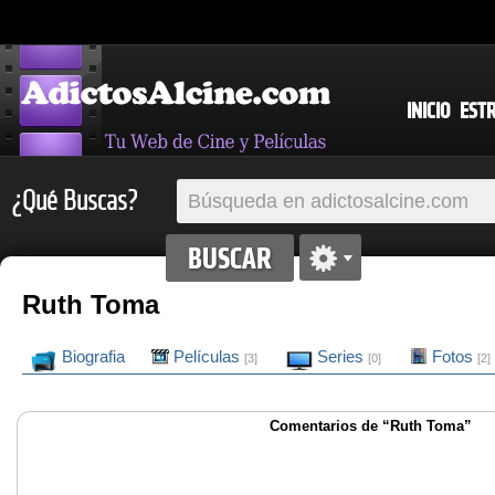
INICIO
EST
¿Qué Buscas?
Ruth Toma
Biografia
Películas
Series
Fotos
[3]
[0]
[2]
Comentarios de “Ruth Toma”