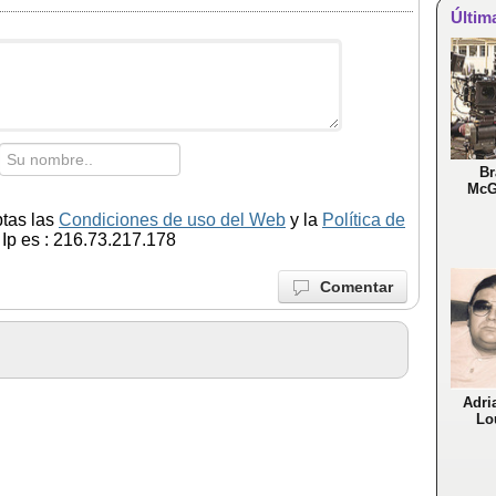
Últim
Br
McG
ptas las
Condiciones de uso del Web
y la
Política de
Ip es : 216.73.217.178
Comentar
Adri
Lo