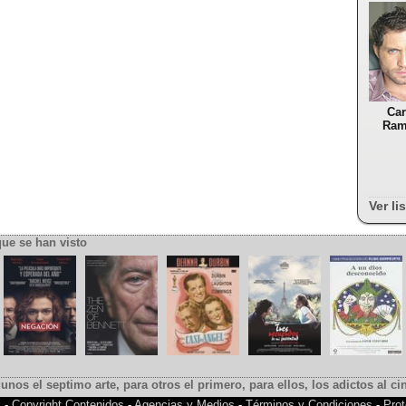
Car
Ram
Ver li
que se han visto
gunos el septimo arte, para otros el primero, para ellos, los adictos al cin
k
-
Copyright Contenidos
-
Agencias y Medios
-
Términos y Condiciones
-
Prot