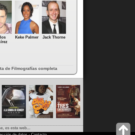
los
Keke Palmer
Jack Thorne
írez
sta de Filmografías completa
e, es esta web...
ección de datos
-
Contacto
.