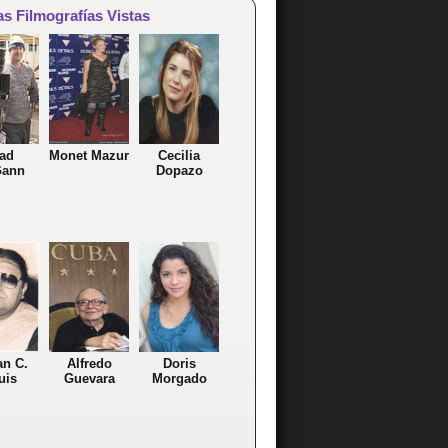
as Filmografías Vistas
ad
Monet Mazur
Cecilia
ann
Dopazo
an C.
Alfredo
Doris
uis
Guevara
Morgado