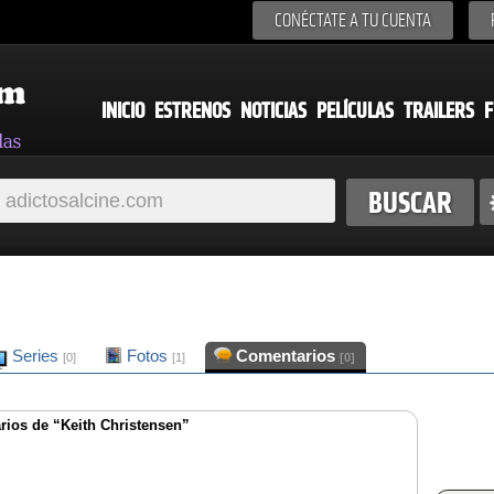
CONÉCTATE A TU CUENTA
INICIO
ESTRENOS
NOTICIAS
PELÍCULAS
TRAILERS
F
Series
Fotos
Comentarios
[0]
[1]
[0]
ios de “Keith Christensen”