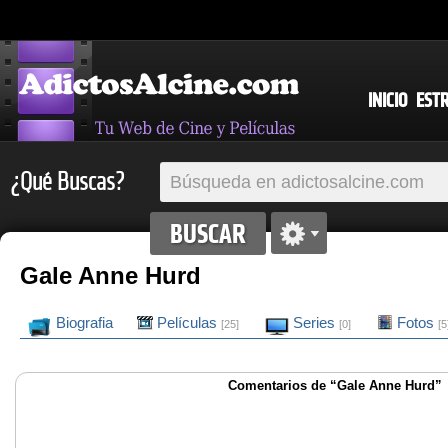
INICIO
EST
¿Qué Buscas?
Gale Anne Hurd
Biografia
Películas
Series
Fotos
[25]
[0]
[5
Comentarios de “Gale Anne Hurd”