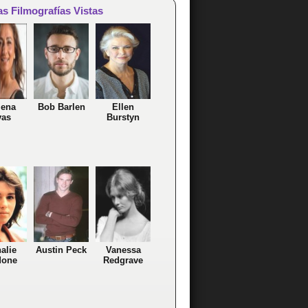
as Filmografías Vistas
ena
Bob Barlen
Ellen
vas
Burstyn
alie
Austin Peck
Vanessa
done
Redgrave