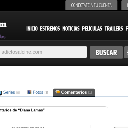
CONÉCTATE A TU CUENTA
INICIO
ESTRENOS
NOTICIAS
PELÍCULAS
TRAILERS
F
Series
Fotos
Comentarios
[0]
[3]
[1]
tarios de “Diana Lamas”