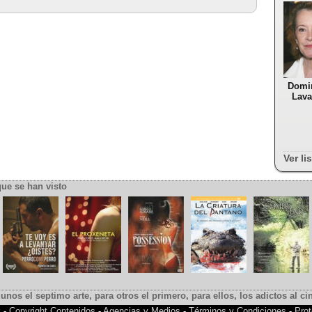
Domi
Lava
Ver li
que se han visto
gunos el septimo arte, para otros el primero, para ellos, los adictos al cin
k
-
Copyright Contenidos
-
Agencias y Medios
-
Términos y Condiciones
-
Prot