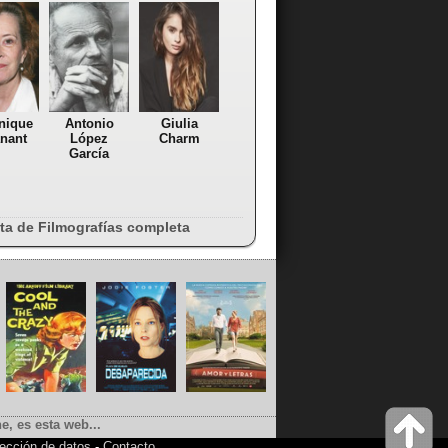
nique
Antonio
Giulia
nant
López
Charm
García
sta de Filmografías completa
e, es esta web...
ección de datos
-
Contacto
.