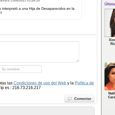
Guevara 13/06/2021 03:06:24
Últim
interpretó a una Hija de Desaparecidxs en la
a?
Xim
Ri
ptas las
Condiciones de uso del Web
y la
Política de
Ip es : 216.73.216.217
Nath
Car
Comentar